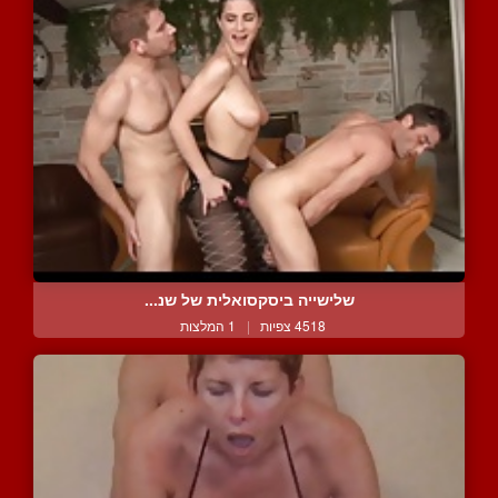
שלישייה ביסקסואלית של שנ...
4518 צפיות
|
1 המלצות