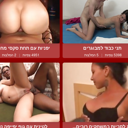
תני כבוד למבוגרים
יפניות עם תחת סקסי מחככ
5398 צפיות
|
5 המלצות
4951 צפיות
|
2 המלצות
ג לסביות במשחקים רובים...
לטינית עם גוף יפייפה נות