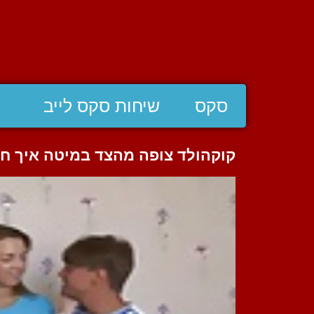
סקס
שיחות סקס לייב
קוקהולד צופה מהצד במיטה איך ח