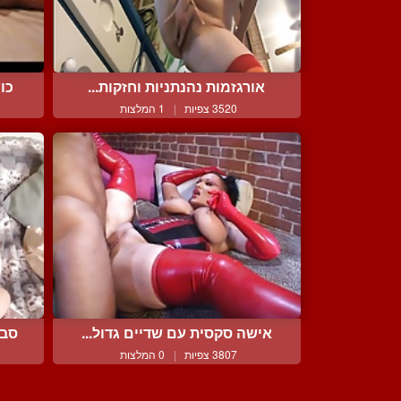
אורגזמות נהנתניות וחזקות...
כו
3520 צפיות
|
1 המלצות
אישה סקסית עם שדיים גדול...
סבת
3807 צפיות
|
0 המלצות