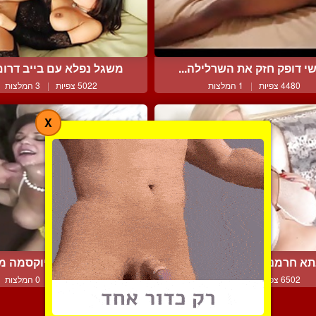
שי דופק חזק את השרלילה...
משגל נפלא עם בייב דרום 
4480 צפיות
|
1 המלצות
5022 צפיות
|
3 המלצות
X
א חרמנית מורידה את הב...
כוכבת הפורנו דיוקסמה מק
6502 צפיות
|
4 המלצות
5718 צפיות
|
0 המלצות
צור קשר