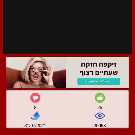
8
25
31/07/2021
30098