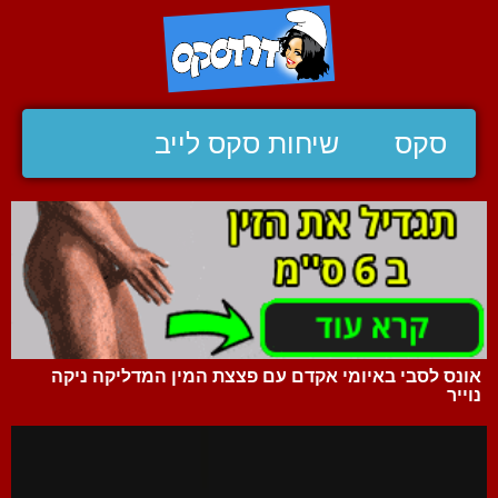
סקס
שיחות סקס לייב
אונס לסבי באיומי אקדם עם פצצת המין המדליקה ניקה
נוייר