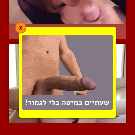
X
היא ממש מתחננת שהוא יגמו...
4696 צפיות
|
0 המלצות