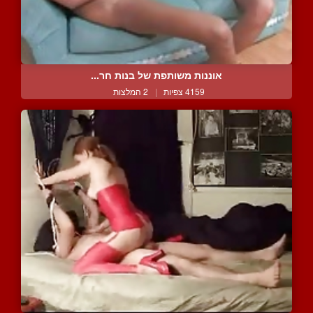
אוננות משותפת של בנות חר...
4159 צפיות
|
2 המלצות