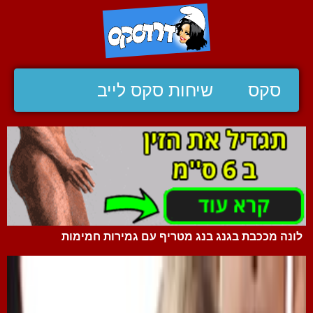
סקס
שיחות סקס לייב
לונה מככבת בגנג בנג מטריף עם גמירות חמימות