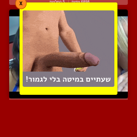
6898 צפיות
|
5 המלצות
X
ליקוק זין זוגי מפנק וטעי...
6431 צפיות
|
7 המלצות