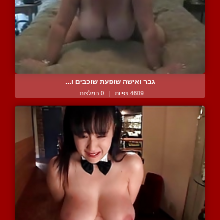
גבר ואישה שופעת שוכבים ו...
4609 צפיות
|
0 המלצות