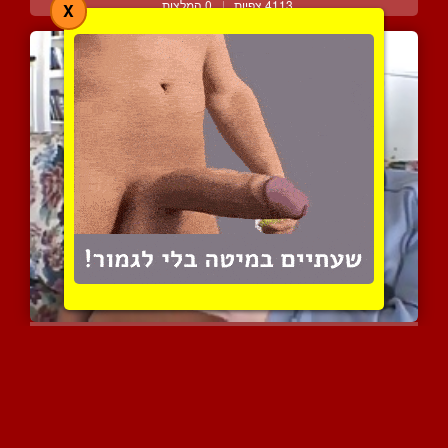
4113 צפיות
|
0 המלצות
X
כרמן הייס המהממת באקשן ע...
5858 צפיות
|
5 המלצות