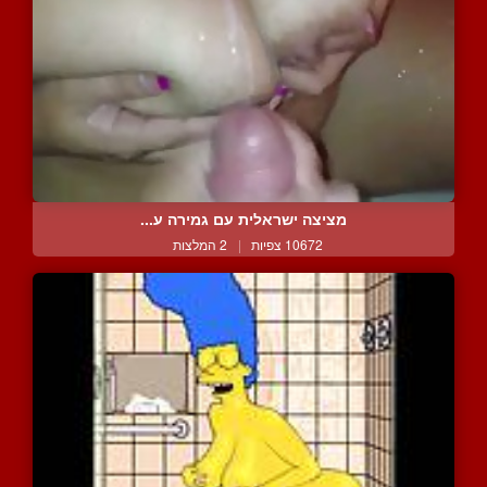
מציצה ישראלית עם גמירה ע...
10672 צפיות
|
2 המלצות