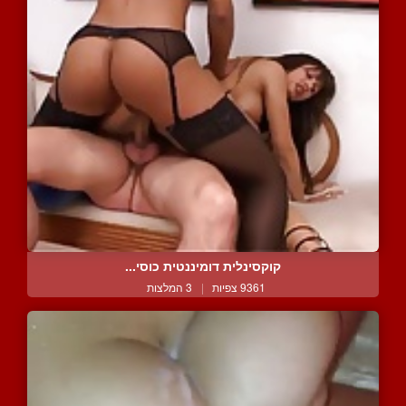
קוקסינלית דומיננטית כוסי...
9361 צפיות
|
3 המלצות