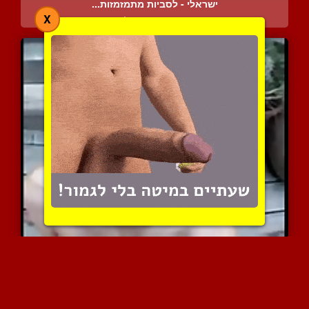
ישראלי - לסביות מתמזמזות...
X
9241 צפיות
|
5 המלצות
קלי וולס עם מלא שפיך בתו...
4209 צפיות
|
0 המלצות