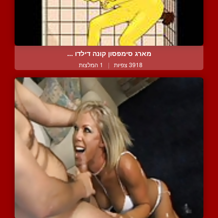
מארג סימפסון קונה דילדו ...
3918 צפיות
|
1 המלצות