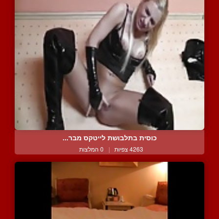
כוסית בתלבושת לייטקס מבר...
4263 צפיות
|
0 המלצות