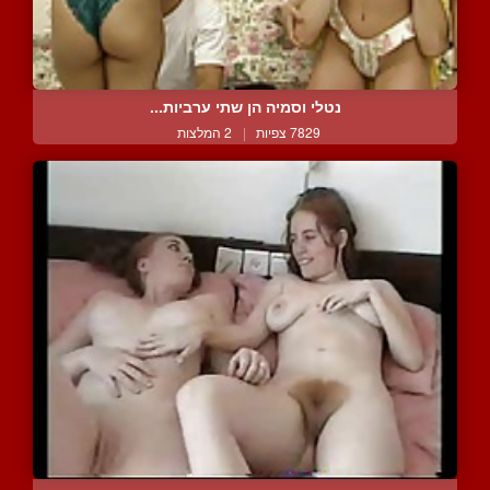
נטלי וסמיה הן שתי ערביות...
7829 צפיות
|
2 המלצות