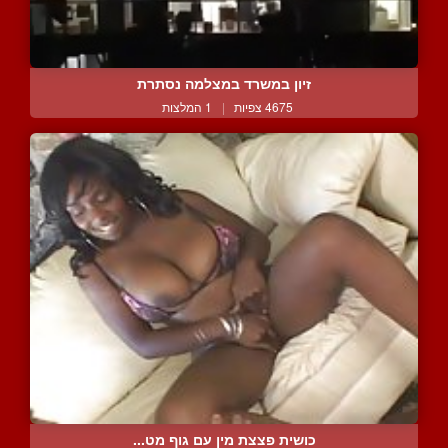
זיון במשרד במצלמה נסתרת
4675 צפיות
|
1 המלצות
כושית פצצת מין עם גוף מט...