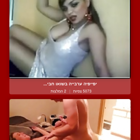
יפייפיה ערבייה בשואו חבי...
5073 צפיות
|
2 המלצות