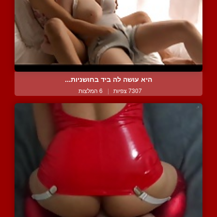
היא עושה לה ביד בחושניות...
7307 צפיות
|
6 המלצות