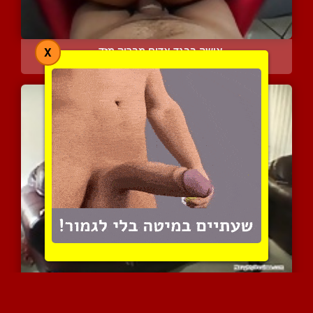
אישה בבגד אדום מבריק מזד...
X
3231 צפיות
|
1 המלצות
זוג נשים שמנות חוגגות על...