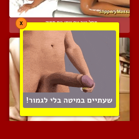
מסז' טוב עם שמן גוף תמיד...
X
6945 צפיות
|
3 המלצות
אסיאתית בבגד סקסי משפשפת...