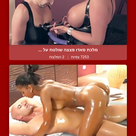
מלכת סאדו פצצה שולטת על ...
7253 צפיות
|
2 המלצות