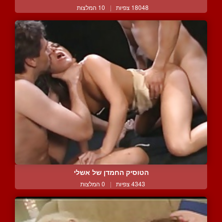
18048 צפיות
|
10 המלצות
הטוסיק החמדן של אשלי
4343 צפיות
|
0 המלצות