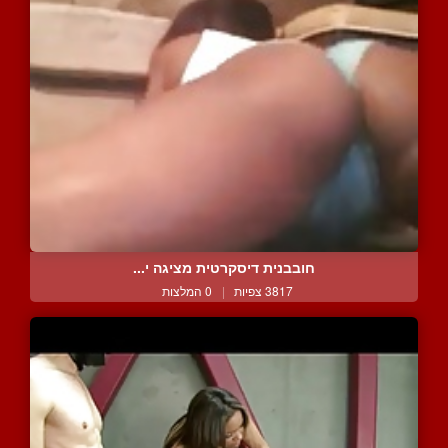
חובבנית דיסקרטית מציגה י...
3817 צפיות
|
0 המלצות