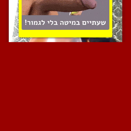
צעירה כוסית שותה את ההשפ...
4502 צפיות
|
0 המלצות