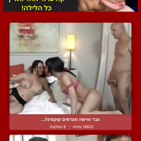
גבר ואישה מצרפים קוקסינל...
18620 צפיות
|
8 המלצות