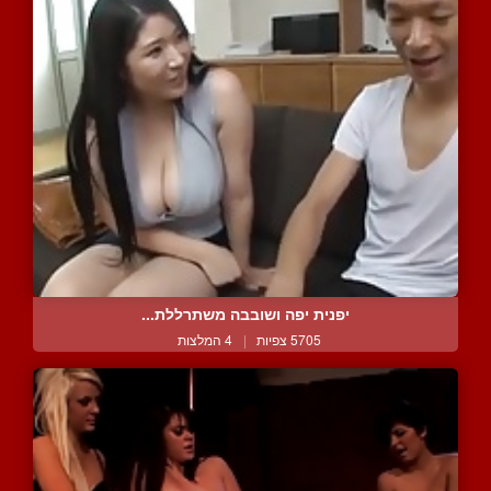
יפנית יפה ושובבה משתרללת...
5705 צפיות
|
4 המלצות