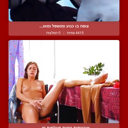
צופה בו כנוע ומושפל ומאו...
4415 צפיות
|
0 המלצות
אורגזמות נשיות מעלפות חו...