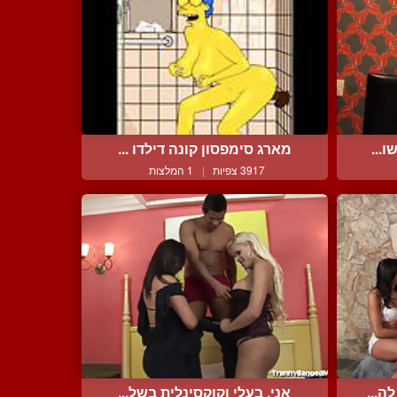
...
מארג סימפסון קונה דילדו ...
3917 צפיות
|
1 המלצות
ה...
אני, בעלי וקוקסינלית בשל...