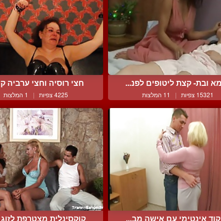
א ובת- קצת ליטופים לפנ...
חצי רוסיה וחצי ערביה קשו
15321 צפיות
|
11 המלצות
4225 צפיות
|
1 המלצות
קוד אינטימי עם אישה מב...
קוקסינלית מצטרפת לזוג ל