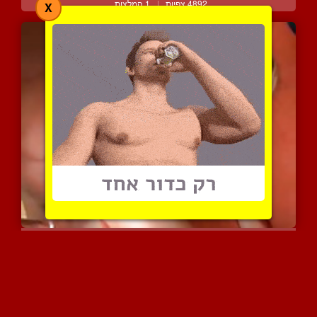
4892 צפיות
|
1 המלצות
X
כוכבת הפורנו אנט שוורץ ל...
5140 צפיות
|
3 המלצות