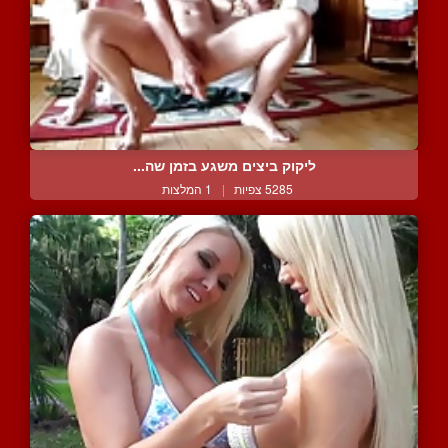
ליקוק ביצים משגע בזמן שה...
5285 צפיות
|
1 המלצות