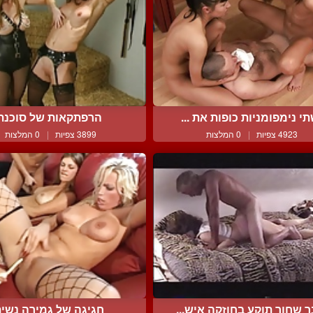
י נימפומניות כופות את ...
הרפתקאות של סוכנת
4923 צפיות
|
0 המלצות
3899 צפיות
|
0 המלצות
ר שחור תוקע בחוזקה איש...
חגיגה של גמירה נשי