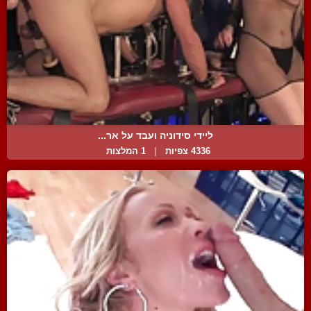
ליידי סידוניה ועבד על אר...
4336 צפיות
|
1 המלצות