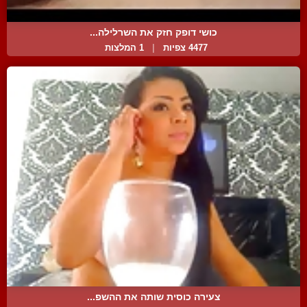
כושי דופק חזק את השרלילה...
4477 צפיות
|
1 המלצות
צעירה כוסית שותה את ההשפ...