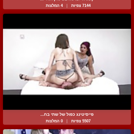
7144 צפיות
|
4 המלצות
פייסיטינג כפול של שתי בח...
5507 צפיות
|
0 המלצות