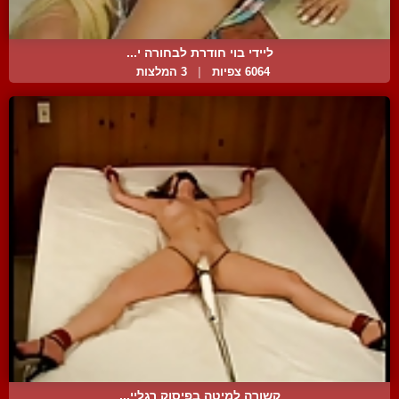
ליידי בוי חודרת לבחורה י...
6064 צפיות
|
3 המלצות
קשורה למיטה בפיסוק רגליי...