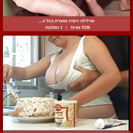
שרלילה רוסיה נפערת בכל ה...
5336 צפיות
|
1 המלצות