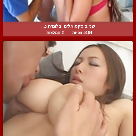
שני ביסקסואלים ובלונדה נ...
5164 צפיות
|
2 המלצות