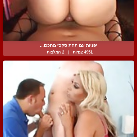
יפניות עם תחת סקסי מחככו...
4951 צפיות
|
2 המלצות