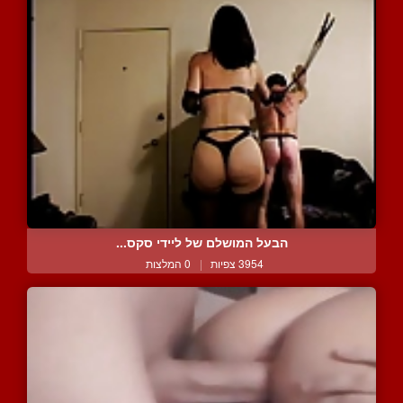
הבעל המושלם של ליידי סקס...
3954 צפיות
|
0 המלצות