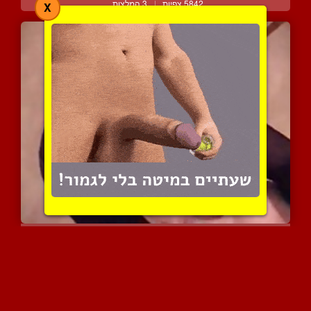
5842 צפיות
|
3 המלצות
X
היא ממש מתחננת שהוא יגמו...
4698 צפיות
|
0 המלצות