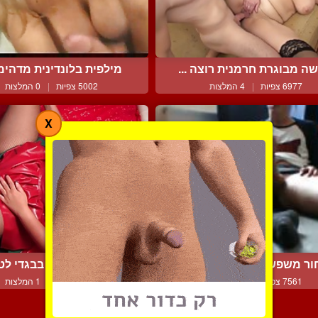
ה מבוגרת חרמנית רוצה ...
מילפית בלונדינית מדהימה
6977 צפיות
|
4 המלצות
5002 צפיות
|
0 המלצות
X
ור משפשף זין ארוך בהנא...
זוג קינקי מאוד בבגדי לטק
7561 צפיות
|
1 המלצות
3699 צפיות
|
1 המלצות
צור קשר