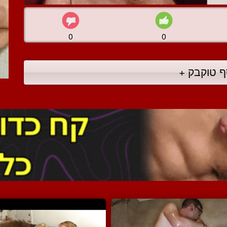
0
0
ף טוקבק +