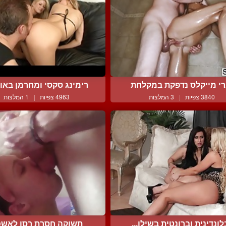
י מייקלס נדפקת במקלחת
רימינג סקסי ומחרמן באוס
3840 צפיות
|
3 המלצות
4963 צפיות
|
1 המלצות
לונדינית וברונטית בשילו...
תשוקה חסרת רסן לאשכ