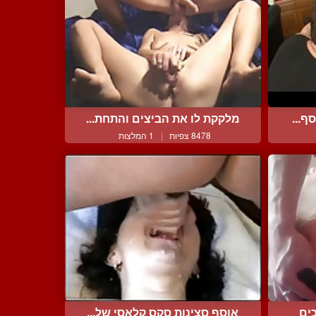
ף...
מלקקת לו את הביצים והתחת...
8478 צפיות
|
1 המלצות
ים
אוסף סצינות סקס קלאסי של...