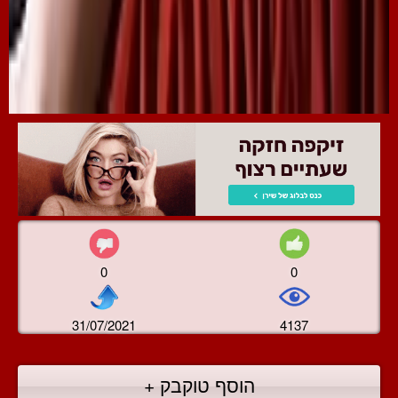
0
0
31/07/2021
4137
הוסף טוקבק +