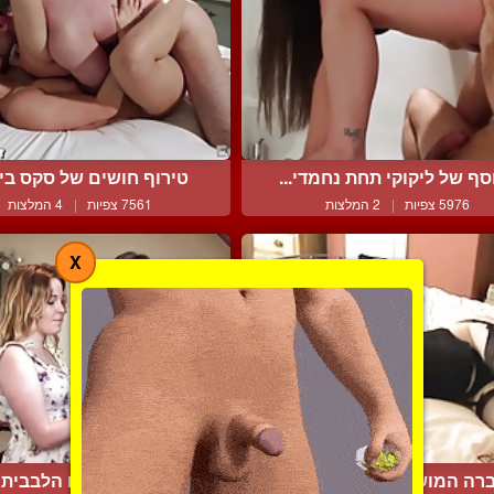
סף של ליקוקי תחת נחמדי...
טירוף חושים של סקס בין 
5976 צפיות
|
2 המלצות
7561 צפיות
|
4 המלצות
X
רה המושלמת שלו מאוד א...
איש עסקים ובתו הלבבית ב