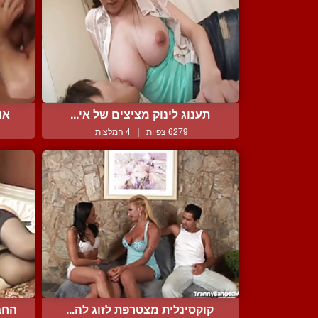
תענוג לינוק מציצים של אי...
או
6279 צפיות
|
4 המלצות
קוקסינלית מצטרפת לזוג לה...
החב