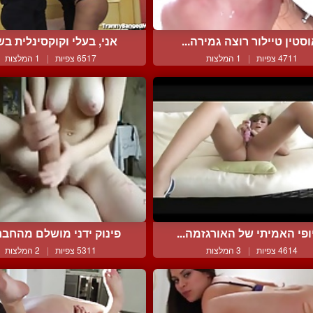
סטין טיילור רוצה גמירה...
אני, בעלי וקוקסינלית בשל
4711 צפיות
|
1 המלצות
6517 צפיות
|
1 המלצות
ופי האמיתי של האורגזמה...
פינוק ידני מושלם מהחברה
4614 צפיות
|
3 המלצות
5311 צפיות
|
2 המלצות