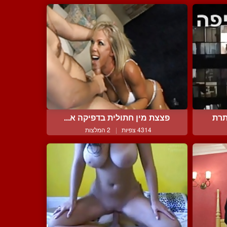
תרת
פצצת מין חתולית בדפיקה א...
4314 צפיות
|
2 המלצות