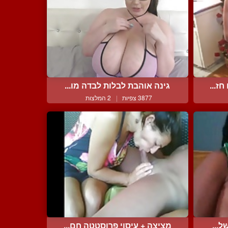
ז...
גינה אוהבת לבלות לבדה מו...
3877 צפיות
|
2 המלצות
...
מציצה + עיסוי פרוסטטה חם...