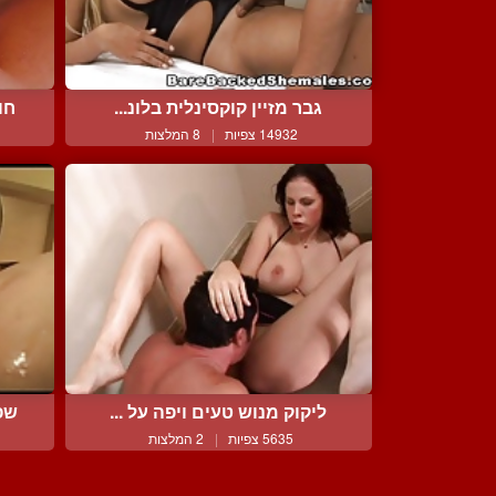
גבר מזיין קוקסינלית בלונ...
חו
14932 צפיות
|
8 המלצות
ליקוק מנוש טעים ויפה על ...
שפי
5635 צפיות
|
2 המלצות