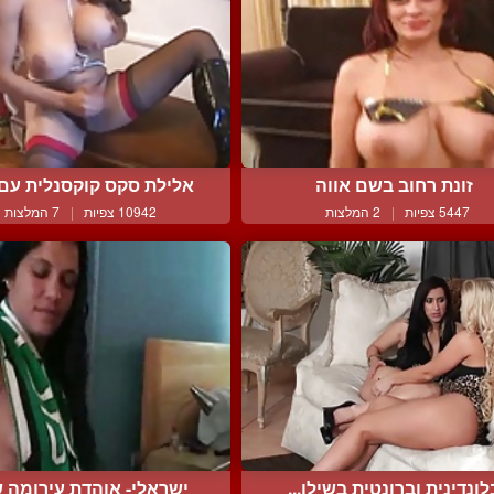
זונת רחוב בשם אווה
אלילת סקס קוקסנלית עם ח
5447 צפיות
|
2 המלצות
10942 צפיות
|
7 המלצות
לונדינית וברונטית בשילו...
ישראלי- אוהדת עירומה של