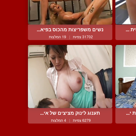
 ...
נשים משפריצות מהכוס בפיא...
31702 צפיות
|
19 המלצות
י...
תענוג לינוק מציצים של אי...
6279 צפיות
|
4 המלצות