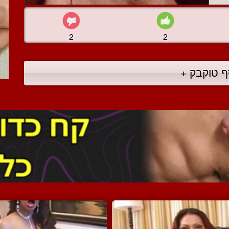
2
2
ף טוקבק +