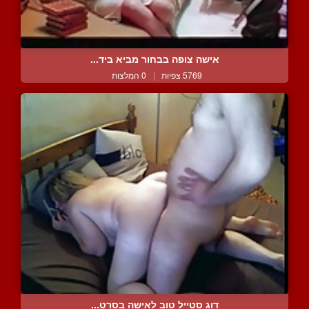
אישה צופה בבחור מביא ביד...
5769 צפיות
|
0 המלצות
דוג סטייל טוב לאישה בסרט...