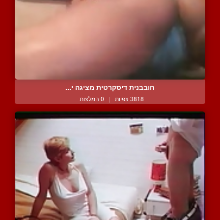
חובבנית דיסקרטית מציגה י...
3818 צפיות
|
0 המלצות