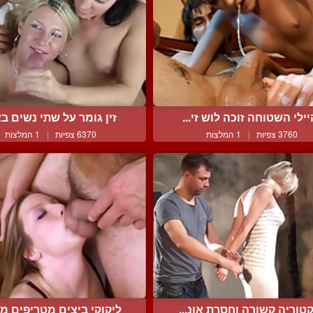
יילי השטוחה זוכה לוש זי...
זין גומר על שתי נשים באו
3760 צפיות
|
1 המלצות
6370 צפיות
|
1 המלצות
קטוריה קשורה וחסרת אונ...
ליקוקי ביצים מטריפים מב