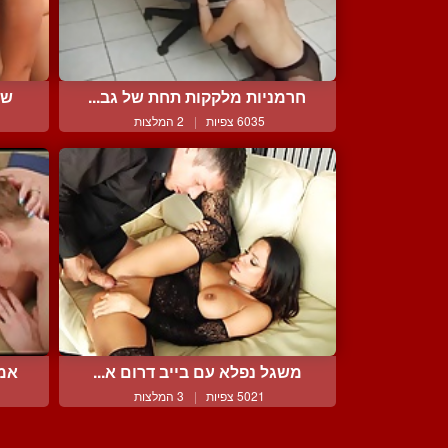
חרמניות מלקקות תחת של גב...
שת
6035 צפיות
|
2 המלצות
משגל נפלא עם בייב דרום א...
אמא
5021 צפיות
|
3 המלצות