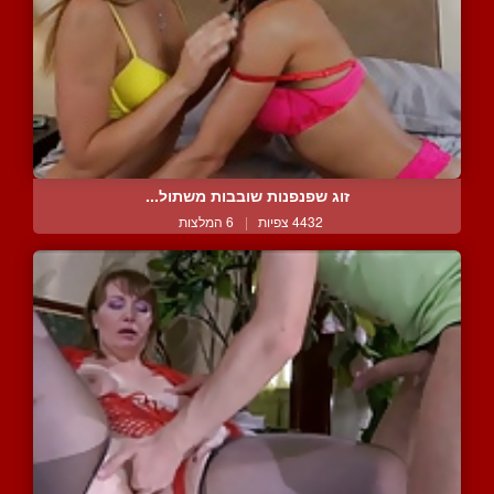
זוג שפנפנות שובבות משתול...
4432 צפיות
|
6 המלצות