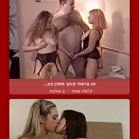
זוג צרפתי קינקי מזמין צע...
10413 צפיות
|
2 המלצות