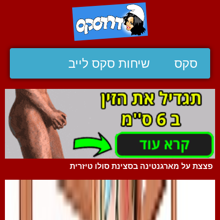
סקס
שיחות סקס לייב
פצצת על מארגנטינה בסצינת סולו טיזרית