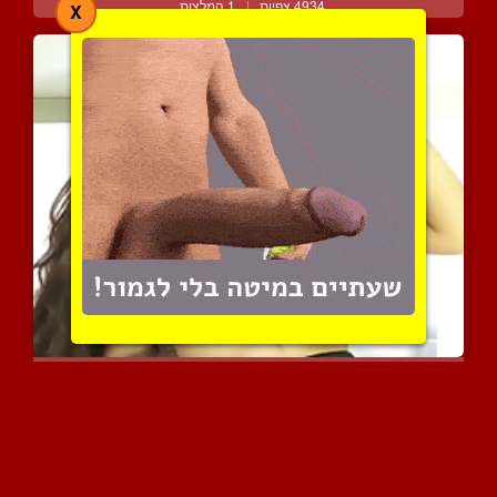
4934 צפיות
|
1 המלצות
X
פצצות על חולבות מספר גבר...
5626 צפיות
|
3 המלצות