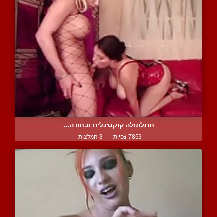
חתלתולה קוקסינלית ובחורה...
7853 צפיות
|
3 המלצות