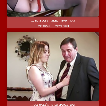
נער ואישה מבוגרת בסצינה ...
5301 צפיות
|
5 המלצות
איש עסקים ובתו הלבבית בס...