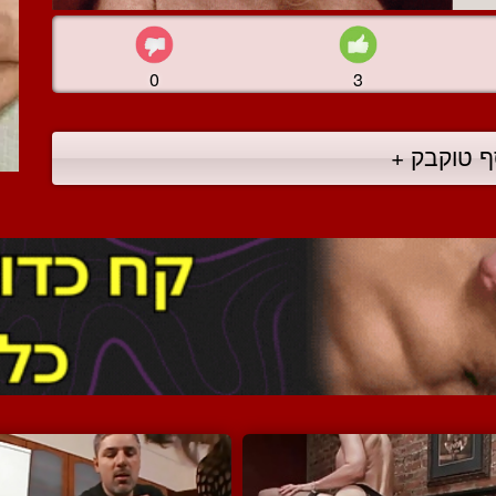
0
3
ף טוקבק +