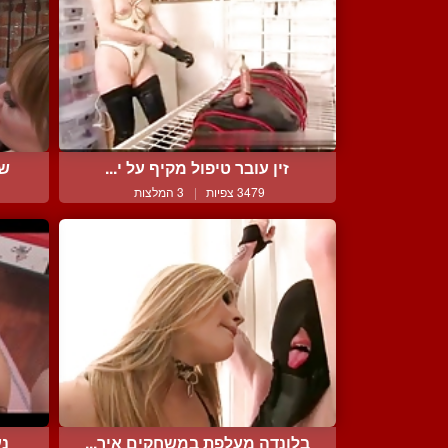
זין עובר טיפול מקיף על י...
שת
3479 צפיות
|
3 המלצות
בלונדה מעלפת במשחקים איר...
נע