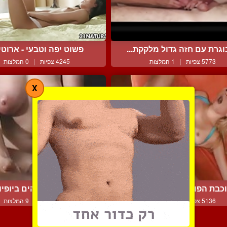
גרת עם חזה גדול מלקקת...
פשוט יפה וטבעי - ארוט
5773 צפיות
|
1 המלצות
4245 צפיות
|
0 המלצות
X
כבת הפורנו אנט שוורץ ל...
שפשוף זין מדהים ביופיו ל
5136 צפיות
|
3 המלצות
8535 צפיות
|
9 המלצות
צור קשר