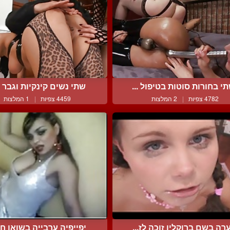
י בחורות סוטות בטיפול ...
שתי נשים קינקיות וגבר עו
4782 צפיות
|
2 המלצות
4459 צפיות
|
1 המלצות
רה בשם ברוקלין זוכה לז...
יפייפיה ערבייה בשואו חבי