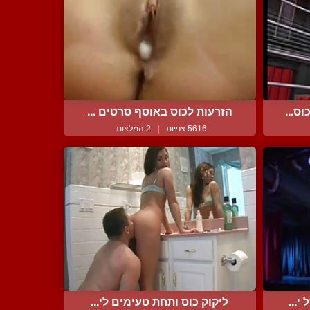
ס...
הזרעות לכוס באוסף סרטים ...
5616 צפיות
|
2 המלצות
י...
ליקוק כוס ותחת טעימים לי...