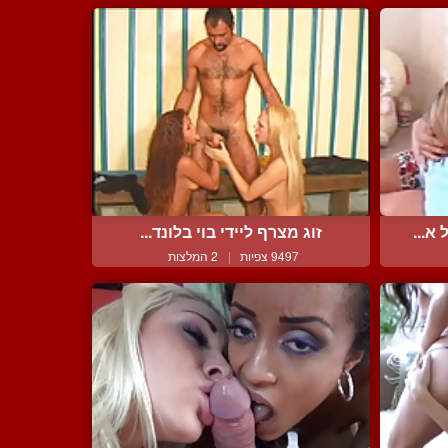
א...
זוג מצרף ליידי בוי בלונד...
9497 צפיות
|
2 המלצות