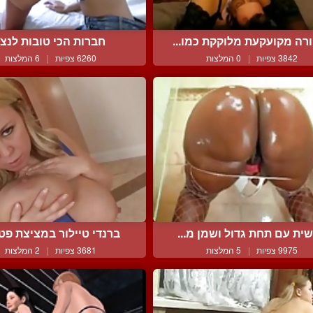
רה מקועקעת מלוקקת כמו...
חברות הכי טובות לנצ
3842 צפיות
|
0 המלצות
6260 צפיות
|
6 המלצות
שית עם תחת גדול ושמן מ...
ברנדי טיילור במציצת פטמ
9975 צפיות
|
5 המלצות
3681 צפיות
|
2 המלצות