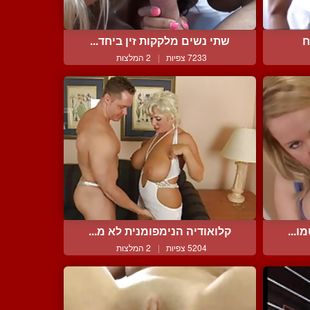
ח
שתי נשים מלקקות זין ביחד...
7233 צפיות
|
2 המלצות
ו...
קלואודיה הנימפומנית לא מ...
5204 צפיות
|
2 המלצות