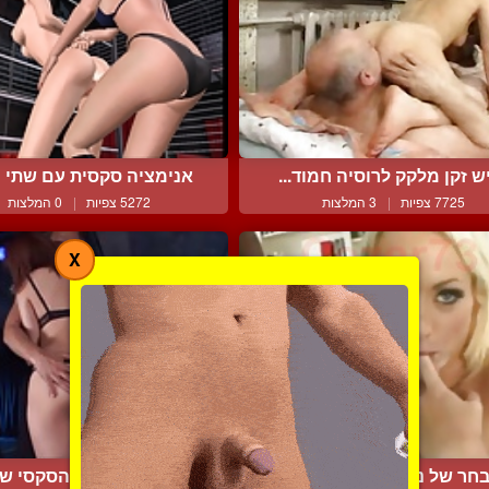
ש זקן מלקק לרוסיה חמוד...
אנימציה סקסית עם שתי כו
7725 צפיות
|
3 המלצות
5272 צפיות
|
0 המלצות
X
חר של נשים בחוויות לוה...
מזמוזים לישבן הסקסי של 