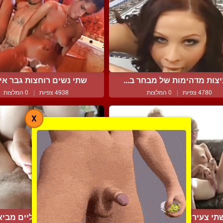
צות מדהימות של מבחר ב...
שתי נשים רוחצות גבר איא
4780 צפיות
|
0 המלצות
4938 צפיות
|
0 המלצות
X
תי צעירות בלונדניות רזו...
אוננות עם הרגליים מביא 