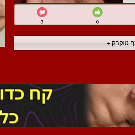
3
0
ף טוקבק +