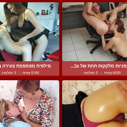
ניות מלקקות תחת של גב...
מילפית מפמפמת צעירה בלו
6035 צפיות
|
2 המלצות
5160 צפיות
|
3 המלצות