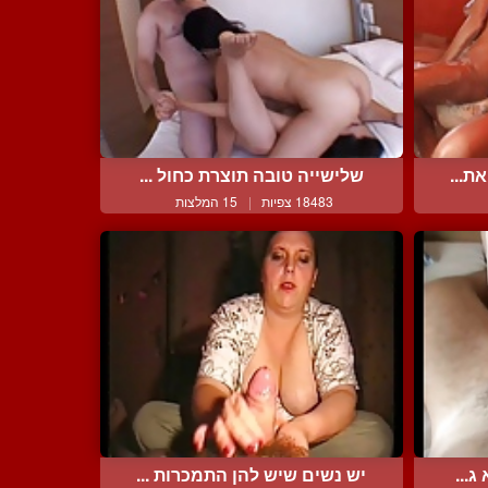
ת...
שלישייה טובה תוצרת כחול ...
18483 צפיות
|
15 המלצות
ג...
יש נשים שיש להן התמכרות ...