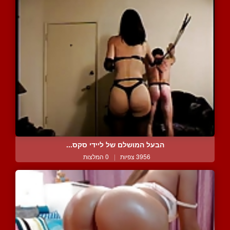
הבעל המושלם של ליידי סקס...
3956 צפיות
|
0 המלצות