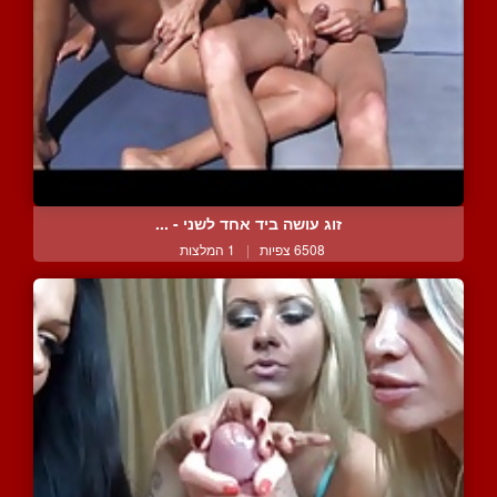
זוג עושה ביד אחד לשני - ...
6508 צפיות
|
1 המלצות