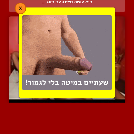
היא עושה טיזינג עם הזוג ...
X
3574 צפיות
|
0 המלצות
שלישייה ברזיאלית דו-מיני...
5769 צפיות
|
1 המלצות