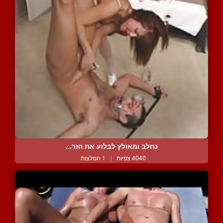
נחלב ומאולץ לבלוע את הזר...
4040 צפיות
|
1 המלצות