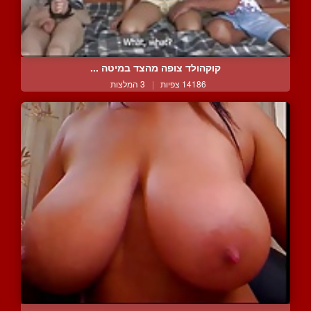
קוקהולד צופה מהצד במיטה ...
14186 צפיות
|
3 המלצות