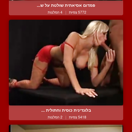
פמדום אסיאתית שולטת על ש...
5772 צפיות
|
4 המלצות
בלונדינית כוסית וחתולית ...
5418 צפיות
|
2 המלצות