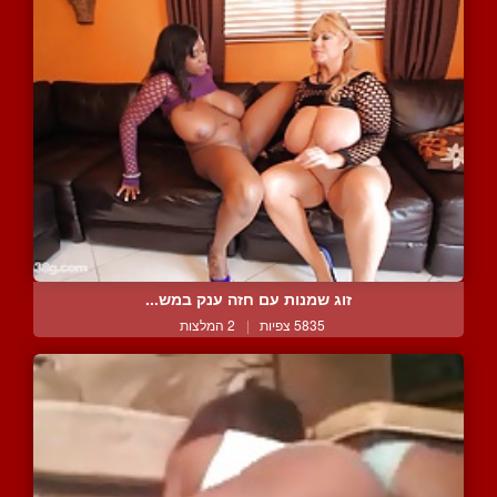
זוג שמנות עם חזה ענק במש...
5835 צפיות
|
2 המלצות