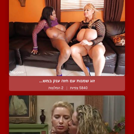
זוג שמנות עם חזה ענק במש...
5840 צפיות
|
2 המלצות