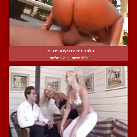
בלונדינית עם קימורים יפי...
3573 צפיות
|
2 המלצות