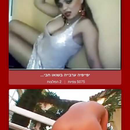
יפייפיה ערבייה בשואו חבי...
5075 צפיות
|
2 המלצות