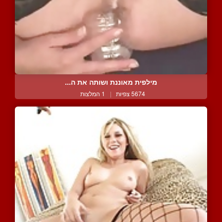
מילפית מאוננת ושותה את ה...
5674 צפיות
|
1 המלצות