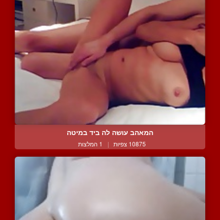
המאהב עושה לה ביד במיטה
10875 צפיות
|
1 המלצות