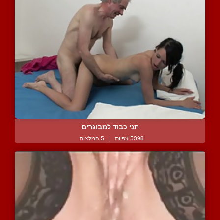
תני כבוד למבוגרים
5398 צפיות
|
5 המלצות