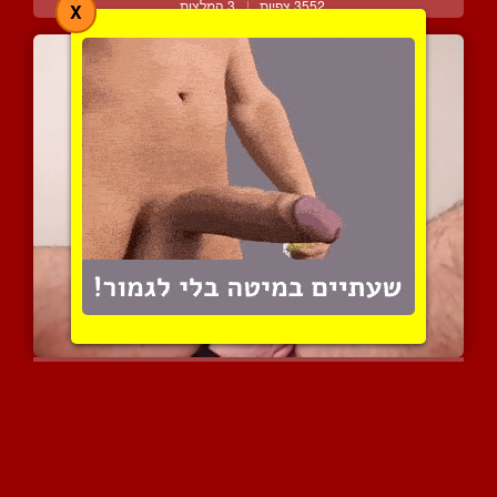
3552 צפיות
|
3 המלצות
X
מילף אוסטרית יפייפיה באו...
4635 צפיות
|
1 המלצות