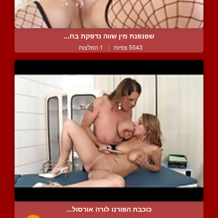
שפנפנת מין שווה נדפקת בח...
5543 צפיות
|
1 המלצות
כוכבת הפורנו לורה אורסול...