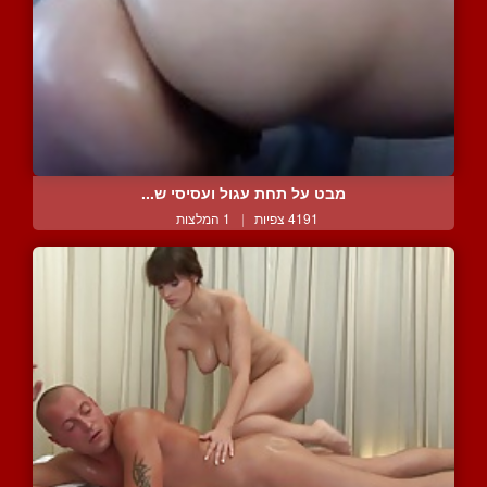
מבט על תחת עגול ועסיסי ש...
4191 צפיות
|
1 המלצות